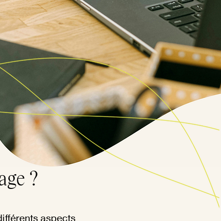
age ?
ifférents aspects