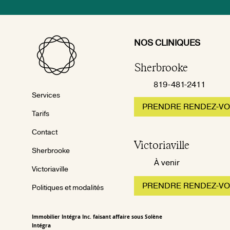
NOS CLINIQUES
Sherbrooke
819-481-2411
Services
PRENDRE RENDEZ-V
Tarifs
Contact
Victoriaville
Sherbrooke
À venir
Victoriaville
PRENDRE RENDEZ-V
Politiques et modalités
Immobilier Intégra Inc. faisant affaire sous Solène
Intégra