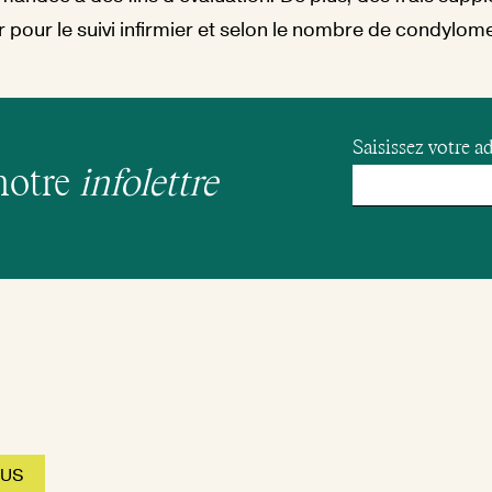
 pour le suivi infirmier et selon le nombre de condylomes
Saisissez votre ad
notre
infolettre
OUS