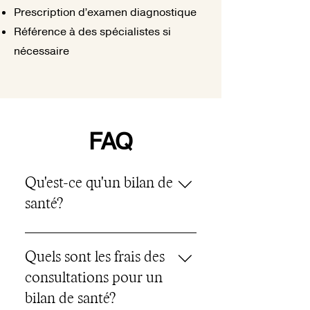
Prescription d’examen diagnostique
Référence à des spécialistes si
nécessaire
FAQ
Qu'est-ce qu'un bilan de
santé?
Un bilan de santé est une
série de tests médicaux et
Quels sont les frais des
d’évaluations
consultations pour un
recommandés d’effectuer
bilan de santé?
une fois par an pour