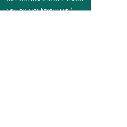
Saisissez votre adresse courriel
S'INSCRIRE
NOS CLINIQUES
Sherbrooke
819-481-2411
PRENDRE RENDEZ-VOUS