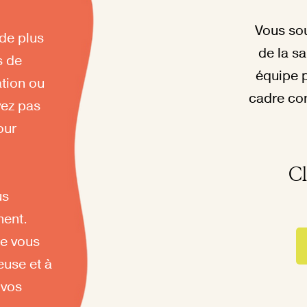
Vous sou
ode plus
de la s
s de
équipe 
tion ou
cadre con
vez pas
our
Cl
us
ment.
ue vous
euse et à
 vos