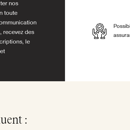
ter nos
n toute
 communication
Possib
, recevez des
assura
riptions, le
et
luent :