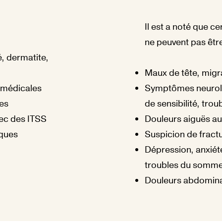
Il est a noté que c
ne peuvent pas être
, dermatite,
Maux de tête, migr
 médicales
Symptômes neurolo
les
de sensibilité, trou
ec des ITSS
Douleurs aiguës a
iques
Suspicion de fract
Dépression, anxiét
troubles du somme
Douleurs abdomin