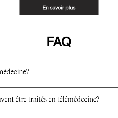
En savoir plus
FAQ
émédecine?
onsultation médicale réalisée à distance par vid
sieurs conditions courantes sans déplacement dans
ent être traités en télémédecine?
ltations possibles : Les symptômes d’allergies Le