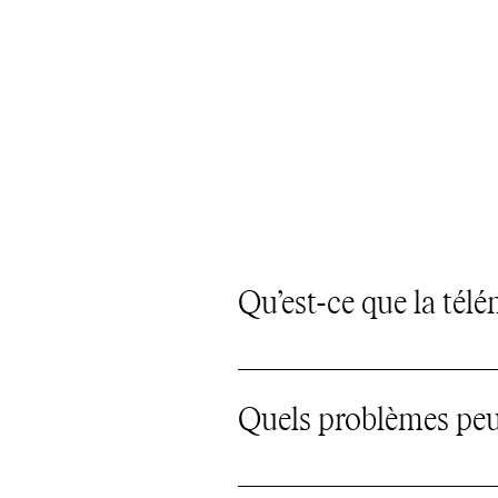
Qu’est-ce que la tél
La télémédecine est une c
Elle permet d’évaluer plu
Quels problèmes peuv
Voici l'ensemble des consu