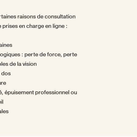
ertaines raisons de consultation
 prises en charge en ligne :
aines
giques : perte de force, perte
bles de la vision
u dos
ure
é, épuisement professionnel ou
il
ales