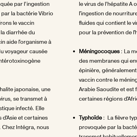
oquée par l’ingestion
le virus de l’hépatite A
par la bactérie Vibrio
l'ingestion de nourritu
rons le vaccin
fluides qui contient le 
la diarrhée du
pour la prévention de l'
in aide l'organisme à
 du voyageur causée
Méningocoques
: La m
 entérotoxinogène
des membranes qui enve
épinière, généralement
vaccin contre le ménin
halite japonaise, une
Arabie Saoudite et es
irus, se transmet à
certaines régions d'Afr
tique infecté. Elle
 d'Asie et certaines
Typhoïde
: La fièvre ty
. Chez Intégra, nous
provoquée par la bactér
transmet habituellemen