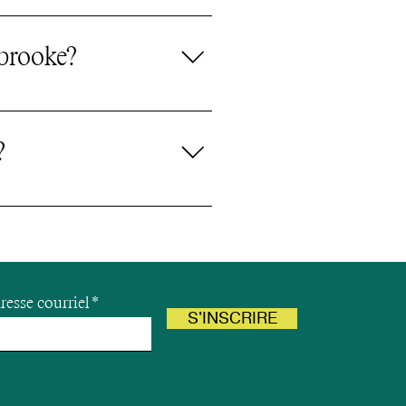
es vaccins sont variables
rbrooke?
e vaccination selon
ponible, en voici
?
ndition médicale.
resse courriel
S'INSCRIRE