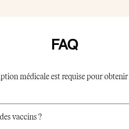
FAQ
iption médicale est requise pour obtenir
 requise pour un vaccin. Vous n’avez qu’à télépho
 des vaccins ?