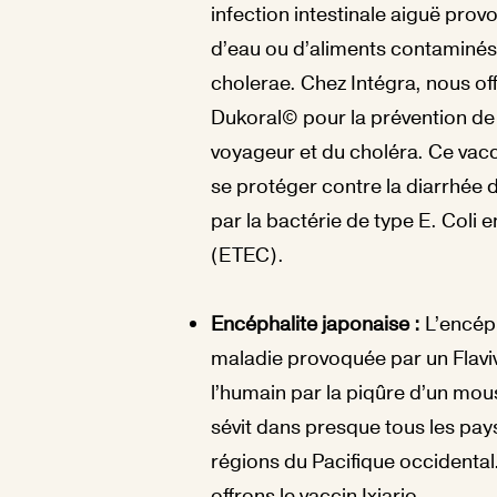
infection intestinale aiguë prov
d’eau ou d’aliments contaminés 
cholerae.
Chez Intégra, nous off
Dukoral© pour la prévention de 
voyageur et du choléra. Ce vacc
se protéger contre la diarrhée
par la bactérie de type E. Coli
(ETEC).
Encéphalite japonaise
:
L’encép
maladie provoquée par un Flaviv
l’humain par la piqûre d’un mous
sévit dans presque tous les pays
régions du Pacifique occidental
offrons le vaccin Ixiario.