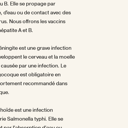
 ou B. Elle se propage par
re, d'eau ou de contact avec des
virus. Nous offrons les vaccins
hépatite A et B.
éningite est une grave infection
loppent le cerveau et la moelle
 causée par une infection. Le
gocoque est obligatoire en
t fortement recommandé dans
ique.
phoïde est une infection
ie Salmonella typhi. Elle se
t par l’absorption d’eau ou