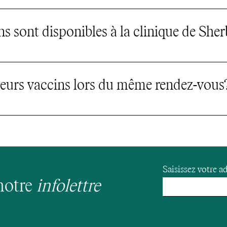
s des vaccins sont en sus à l'injection. Les coûts d
cin désiré.
ns sont disponibles à la clinique de She
le privée à Sherbrooke offre différents services d
es besoins du patient. De nombreux vaccins sont dis
sieurs vaccins lors du même rendez-vous
 oui. Cela dépend du type de vaccin et de votre co
Saisissez votre ad
notre
infolettre