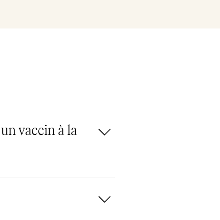
 un vaccin à la
ner pour prendre rendez-