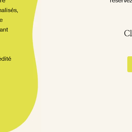
re
réservez
alisés,
de
ant
Cl
édité