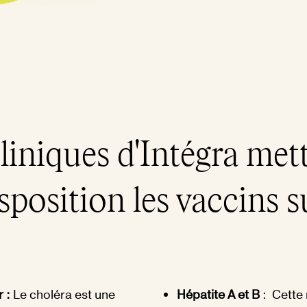
liniques d'Intégra met
sposition les vaccins s
r :
Le choléra est une
Hépatite A et B
: Cette