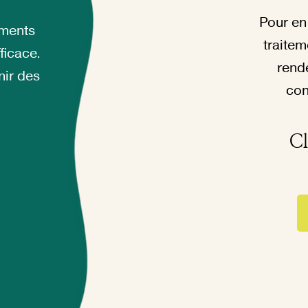
Pour en 
ements
traitem
ficace.
rend
nir des
con
Cl