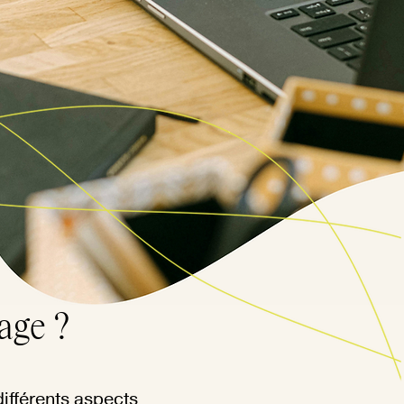
age ?
ifférents aspects