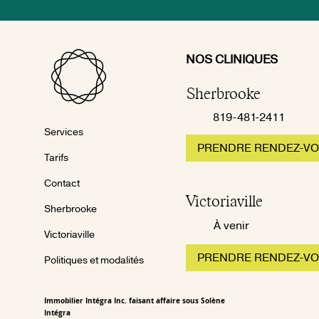
NOS CLINIQUES
Sherbrooke
819-481-2411
Services
PRENDRE RENDEZ-V
Tarifs
Contact
Victoriaville
Sherbrooke
À venir
Victoriaville
PRENDRE RENDEZ-V
Politiques et modalités
Immobilier Intégra Inc. faisant affaire sous Solène
Intégra